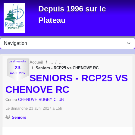
Panneau de gestion des cookies
Depuis 1996 sur le
Plateau
Le
dimanche
Accueil
23
Seniors - RCP25 vs CHENOVE RC
AVRIL
2017
SENIORS - RCP25 VS
CHENOVE RC
Contre
CHENOVE RUGBY CLUB
Le
dimanche
23
avril
2017
à 15h
Seniors