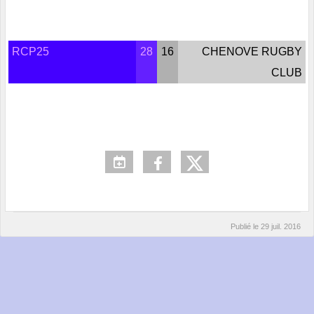
RCP25
28
16
CHENOVE RUGBY
CLUB
Publié le
29 juil. 2016