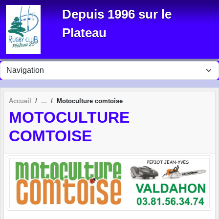
Panneau de gestion des cookies
Depuis 1996 sur le
Plateau
Accueil
Motoculture comtoise
MOTOCULTURE
COMTOISE