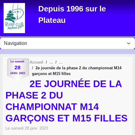
Panneau de gestion des cookies
Depuis 1996 sur le
Plateau
Le
samedi
Accueil
28
2e journée de la phase 2 du championnat M14
garçons et M15 filles
JANV.
2023
2E JOURNÉE DE LA
PHASE 2 DU
CHAMPIONNAT M14
GARÇONS ET M15 FILLES
Le
samedi
28
janv.
2023