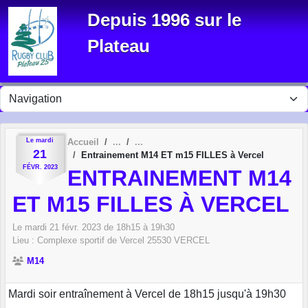
Panneau de gestion des cookies
Depuis 1996 sur le
Plateau
Le
mardi
Accueil
21
Entrainement M14 ET m15 FILLES à Vercel
FÉVR.
2023
ENTRAINEMENT M14
ET M15 FILLES À VERCEL
Le
mardi
21
févr.
2023
de 18h15 à 19h30
Lieu :
Complexe sportif de Vercel
25530
VERCEL
M14
Mardi soir entraînement à Vercel de 18h15 jusqu'à 19h30