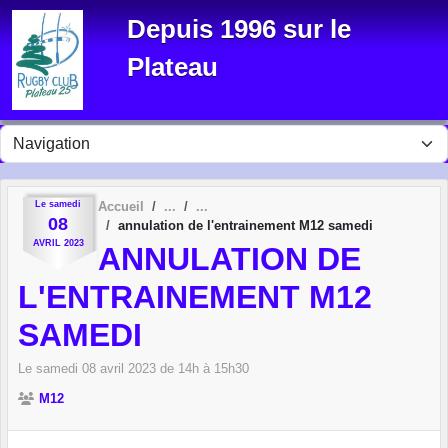
Panneau de gestion des cookies
Depuis 1996 sur le
Plateau
Le
samedi
Accueil
08
annulation de l'entrainement M12 samedi
AVRIL
2023
ANNULATION DE
L'ENTRAINEMENT M12
SAMEDI
Le
samedi
08
avril
2023
de 14h à 15h30
M12