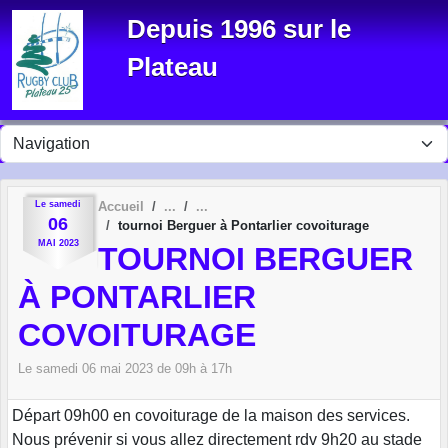
Panneau de gestion des cookies
Depuis 1996 sur le
Plateau
Le
samedi
Accueil
06
tournoi Berguer à Pontarlier covoiturage
MAI
2023
TOURNOI BERGUER
À PONTARLIER
COVOITURAGE
Le
samedi
06
mai
2023
de 09h à 17h
Départ 09h00 en covoiturage de la maison des services.
Nous prévenir si vous allez directement rdv 9h20 au stade