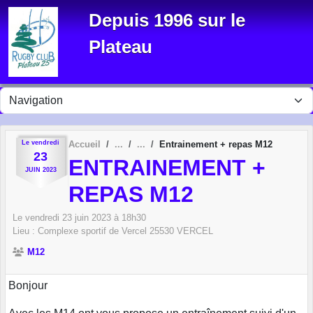
Panneau de gestion des cookies
Depuis 1996 sur le
Plateau
Le
vendredi
Accueil
Entrainement + repas M12
23
ENTRAINEMENT +
JUIN
2023
REPAS M12
Le
vendredi
23
juin
2023
à 18h30
Lieu :
Complexe sportif de Vercel
25530
VERCEL
M12
Bonjour