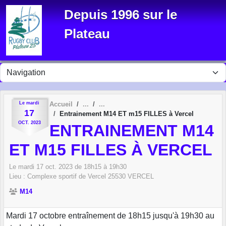
Panneau de gestion des cookies
Depuis 1996 sur le
Plateau
Le
mardi
Accueil
17
Entrainement M14 ET m15 FILLES à Vercel
OCT.
2023
ENTRAINEMENT M14
ET M15 FILLES À VERCEL
Le
mardi
17
oct.
2023
de 18h15 à 19h30
Lieu :
Complexe sportif de Vercel
25530
VERCEL
M14
Mardi 17 octobre entraînement de 18h15 jusqu'à 19h30 au