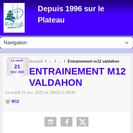
Panneau de gestion des cookies
Depuis 1996 sur le
Plateau
Le
mardi
Accueil
Entrainement m12 valdahon
21
ENTRAINEMENT M12
NOV.
2023
VALDAHON
Le
mardi
21
nov.
2023
de 18h15 à 19h30
M12