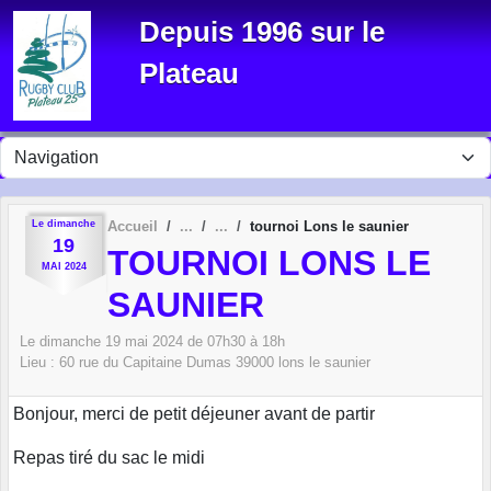
Panneau de gestion des cookies
Depuis 1996 sur le
Plateau
Le
dimanche
Accueil
tournoi Lons le saunier
19
TOURNOI LONS LE
MAI
2024
SAUNIER
Le
dimanche
19
mai
2024
de 07h30 à 18h
Lieu :
60 rue du Capitaine Dumas
39000
lons le saunier
Bonjour, merci de petit déjeuner avant de partir
Repas tiré du sac le midi