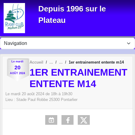
Panneau de gestion des cookies
Depuis 1996 sur le
Plateau
Le
mardi
Accueil
1er entrainement entente m14
20
1ER ENTRAINEMENT
AOÛT
2024
ENTENTE M14
Le
mardi
20
août
2024
de 18h à 19h30
Lieu :
Stade Paul Robbe
25300
Pontarlier