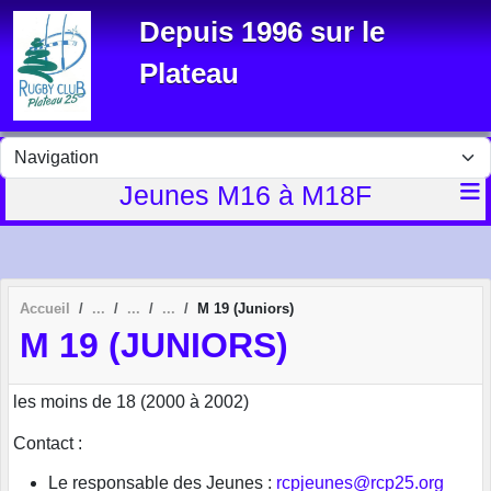
Panneau de gestion des cookies
Depuis 1996 sur le
Plateau
Jeunes M16 à M18F
Accueil
M 19 (Juniors)
M 19 (JUNIORS)
les moins de 18 (2000 à 2002)
Contact :
Le responsable des Jeunes :
rcpjeunes@rcp25.org