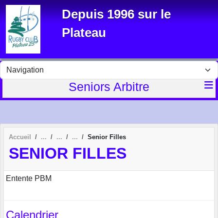
Panneau de gestion des cookies
Depuis 1996 sur le
Plateau
Seniors Arbitre
Accueil
Senior Filles
SENIOR FILLES
Entente PBM
Calendrier