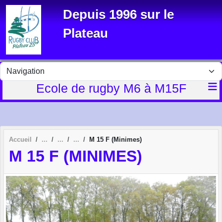
Panneau de gestion des cookies
Depuis 1996 sur le
Plateau
Ecole de rugby M6 à M15F
Accueil
M 15 F (Minimes)
M 15 F (MINIMES)