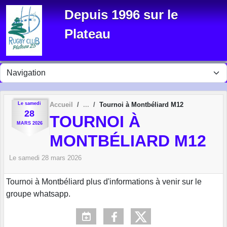
Panneau de gestion des cookies
Depuis 1996 sur le
Plateau
Le
samedi
Accueil
Tournoi à Montbéliard M12
28
TOURNOI À
MARS
2026
MONTBÉLIARD M12
Le
samedi
28
mars
2026
Tournoi à Montbéliard plus d'informations à venir sur le
groupe whatsapp.