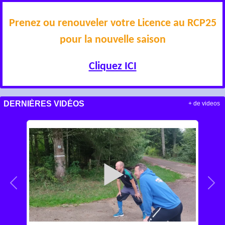
Prenez ou renouveler votre Licence au RCP25
pour la nouvelle saison
Cliquez ICI
DERNIÈRES VIDÉOS
+ de videos
Précedent
Sui