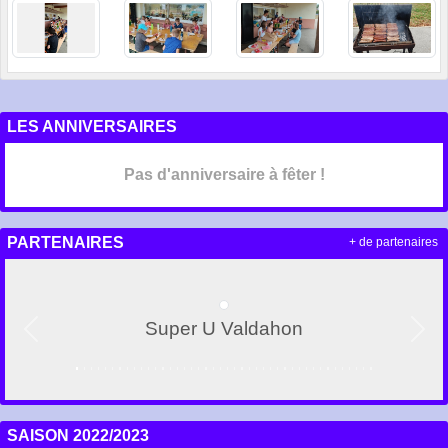
LES ANNIVERSAIRES
Pas d'anniversaire à fêter !
PARTENAIRES
+ de partenaires
Super U Valdahon
Précedent
Suiv
SAISON 2022/2023